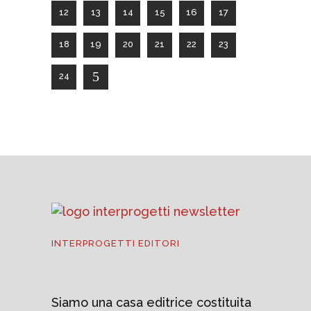
12
13
14
15
16
17
18
19
20
21
22
23
24
INTERPROGETTI EDITORI
Siamo una casa editrice costituita