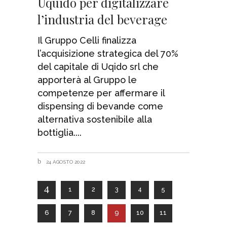
Uquido per digitalizzare
l’industria del beverage
Il Gruppo Celli finalizza
l’acquisizione strategica del 70%
del capitale di Uqido srl che
apporterà al Gruppo le
competenze per affermare il
dispensing di bevande come
alternativa sostenibile alla
bottiglia.
24 AGOSTO 2022
1
2
3
4
5
6
7
8
9
10
11