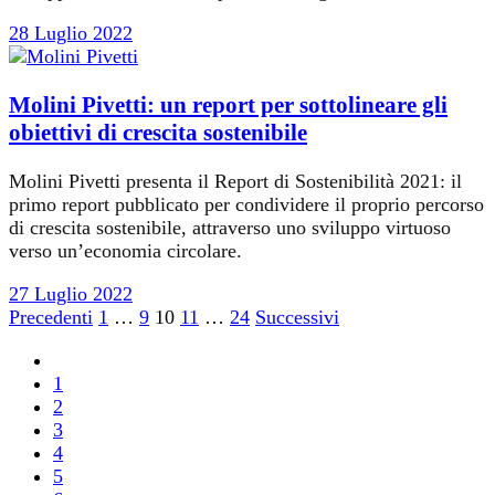
28 Luglio 2022
Molini Pivetti: un report per sottolineare gli
obiettivi di crescita sostenibile
Molini Pivetti presenta il Report di Sostenibilità 2021: il
primo report pubblicato per condividere il proprio percorso
di crescita sostenibile, attraverso uno sviluppo virtuoso
verso un’economia circolare.
27 Luglio 2022
Paginazione
Precedenti
1
…
9
10
11
…
24
Successivi
degli
1
articoli
2
3
4
5