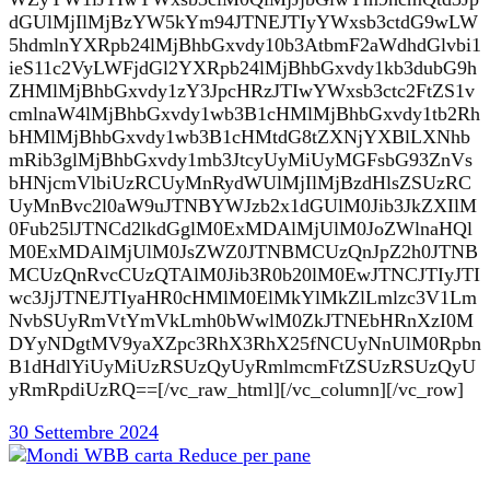
dGUlMjIlMjBzYW5kYm94JTNEJTIyYWxsb3ctdG9wLW
5hdmlnYXRpb24lMjBhbGxvdy10b3AtbmF2aWdhdGlvbi1
ieS11c2VyLWFjdGl2YXRpb24lMjBhbGxvdy1kb3dubG9h
ZHMlMjBhbGxvdy1zY3JpcHRzJTIwYWxsb3ctc2FtZS1v
cmlnaW4lMjBhbGxvdy1wb3B1cHMlMjBhbGxvdy1tb2Rh
bHMlMjBhbGxvdy1wb3B1cHMtdG8tZXNjYXBlLXNhb
mRib3glMjBhbGxvdy1mb3JtcyUyMiUyMGFsbG93ZnVs
bHNjcmVlbiUzRCUyMnRydWUlMjIlMjBzdHlsZSUzRC
UyMnBvc2l0aW9uJTNBYWJzb2x1dGUlM0Jib3JkZXIlM
0Fub25lJTNCd2lkdGglM0ExMDAlMjUlM0JoZWlnaHQl
M0ExMDAlMjUlM0JsZWZ0JTNBMCUzQnJpZ2h0JTNB
MCUzQnRvcCUzQTAlM0Jib3R0b20lM0EwJTNCJTIyJTI
wc3JjJTNEJTIyaHR0cHMlM0ElMkYlMkZlLmlzc3V1Lm
NvbSUyRmVtYmVkLmh0bWwlM0ZkJTNEbHRnXzI0M
DYyNDgtMV9yaXZpc3RhX3RhX25fNCUyNnUlM0Rpbn
B1dHdlYiUyMiUzRSUzQyUyRmlmcmFtZSUzRSUzQyU
yRmRpdiUzRQ==[/vc_raw_html][/vc_column][/vc_row]
30 Settembre 2024