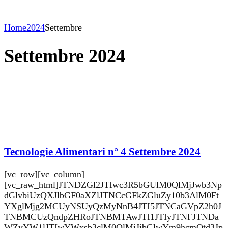
Home
2024
Settembre
Settembre 2024
Tecnologie Alimentari n° 4 Settembre 2024
[vc_row][vc_column]
[vc_raw_html]JTNDZGl2JTIwc3R5bGUlM0QlMjJwb3Np
dGlvbiUzQXJlbGF0aXZlJTNCcGFkZGluZy10b3AlM0Ft
YXglMjg2MCUyNSUyQzMyNnB4JTI5JTNCaGVpZ2h0J
TNBMCUzQndpZHRoJTNBMTAwJTI1JTIyJTNFJTNDa
WZyYW1lJTIwYWxsb3clM0QlMjJjbGlwYm9hcmQtd3Jp