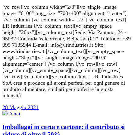
[vc_row][vc_column width="2/3"][vc_single_image
image="6106" img_size="700x400" alignment="center"]
[/vc_column][vc_column width="1/3"][vc_column_text]
LR Industries [/vc_column_text][vc_empty_space
height="20px"][vc_column_text]Sede: Via Pantano, 24 -
95032 Contrada Valcorrente, Belpasso (CT) Telefono: +39
095 7135944 E-mail: info@lrindustries.it Sito:
www.lrindustries.it [/vc_column_text][vc_empty_space
height="30px"][vc_single_image image="9039"
alignment="center"][/vc_column][/vc_row][vc_row]
[vc_column][vc_empty_space][/vc_column][/vc_row]
[vc_row][vc_column][vc_column_text] L.R. Industries
SpA crea e produce gli aromi perfetti per ogni genere di
prodotto alimentare, studiati per conferire la giusta
intensità
28 Maggio 2021
Imballaggi in carta e cartone: il contributo si
riduce di oltre il 50%