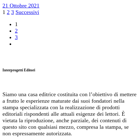
21 Ottobre 2021
Paginazione
1
2
3
Successivi
degli
1
2
articoli
3
Interprogetti Editori
Siamo una casa editrice costituita con l’obiettivo di mettere
a frutto le esperienze maturate dai suoi fondatori nella
stampa specializzata con la realizzazione di prodotti
editoriali rispondenti alle attuali esigenze dei lettori. È
vietata la riproduzione, anche parziale, dei contenuti di
questo sito con qualsiasi mezzo, compresa la stampa, se
non espressamente autorizzata.