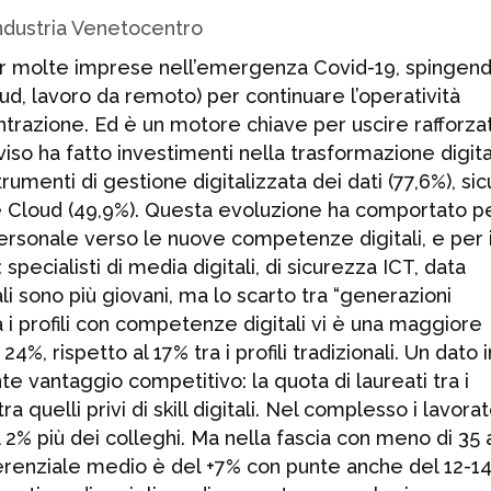
a per molte imprese nell’emergenza Covid-19, spingen
, lavoro da remoto) per continuare l’operatività
ntrazione. Ed è un motore chiave per uscire rafforzat
viso ha fatto investimenti nella trasformazione digita
trumenti di gestione digitalizzata dei dati (77,6%), si
à e Cloud (49,9%). Questa evoluzione ha comportato pe
ersonale verso le nuove competenze digitali, e per il
: specialisti di media digitali, di sicurezza ICT, data
li sono più giovani, ma lo scarto tra “generazioni
a i profili con competenze digitali vi è una maggiore
, rispetto al 17% tra i profili tradizionali. Un dato i
nte vantaggio competitivo: la quota di laureati tra i
tra quelli privi di skill digitali. Nel complesso i lavora
2% più dei colleghi. Ma nella fascia con meno di 35 a
ifferenziale medio è del +7% con punte anche del 12-1