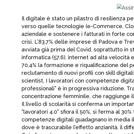
Il digitale è stato un pilastro di resilienz
verso quelle tecnologie (e-Commerce, Cloud
aziendale e sostenere i fatturati in forte co
crisi. L’83,7% delle imprese di Padova e Tre
avviata già prima del Covid, soprattutto in s
informatica (57,6), internet ad alta velocit
70,4% la formazione e riqualificazione del p
reclutamento di nuovi profili con skill digitali
scientist. I lavoratori con competenze digita
professionali” è in progressiva riduzione. Tr
concentrazione femminile, che raggiunge il 24%
Il livello di scolarità si conferma un importa
“lavoratori 4.0” sfiora il 50%, si ferma al 30% 
competenze digitali guadagnano in media il 
dove è trascurabile l’effetto anzianità, il d