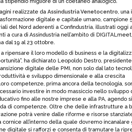
ha stipendio migliore di un coetaneo analogico.
dagini realizzate da
Assindustria Venetocentro
, una 
rasformazione digitale e capitale umano, campione 
iali del Nord aderenti a Confindustria, illustrati oggi 
 a cura di Assindustria nell’ambito di DIGITALmeet, 
a dal 19 al 23 ottobre.
a ripensare il loro modello di business e la digitaliz
rtunità”, ha dichiarato Leopoldo Destro, presidente
ansizione digitale delle PMI, non solo dal lato tecno
produttività e sviluppo dimensionale e alla crescita
 loro competenze, prima ancora della tecnologia, so
ecessario investire in modo massiccio nello sviluppo 
ducativo fino alle nostre imprese e alla PA, agendo si
anda di competenze. Oltre che delle infrastrutture a 
zione potrà venire dalle riforme e risorse stanziat
a cornice all’interno della quale dovremo incanalare 
e digitale si rafforzi e consenta di tramutare la ripr