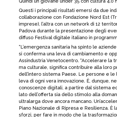
Quindi un giovane under 35 con cultura 4.0 
Questi i principali risultati emersi da due in
collaborazione con Fondazione Nord Est (T
imprese), l’altra con un network di 12 territor
Padova durante la presentazione degli eventi
diffuso Festival digitale italiano in programm
“L’emergenza sanitaria ha spinto le aziende 
si conferma una leva di cambiamento e oppo
Assindustria Venetocentro. “Accelerare la tr
ma culturale, significa contribuire alla loro 
dell’intero sistema Paese. Le persone e le
leva di ogni vera innovazione. È, dunque, n
conoscenze digitali, a partire dal sistema e
lato dell’offerta sia dello stimolo alla dom
ultralarga dove ancora mancano. Un’accelera
Piano Nazionale di Ripresa e Resilienza. È l
sforzi, per fare in modo che la trasformazion