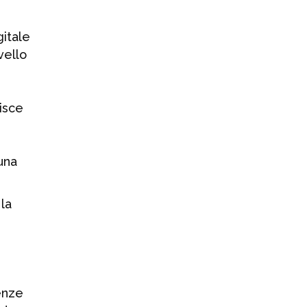
usa “desert
southwest”
gitale
29 LUGLIO 2026
vello
hisce
una
la
tenze