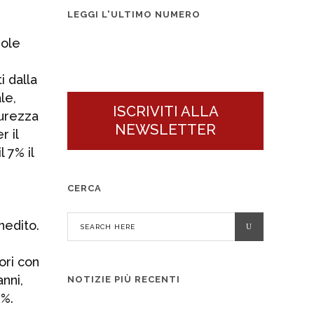
n°3 2026
LEGGI L'ULTIMO NUMERO
dole
i dalla
le,
ISCRIVITI ALLA
curezza
NEWSLETTER
r il
 7% il
CERCA
nedito.
tori con
nni,
NOTIZIE PIÙ RECENTI
4%.