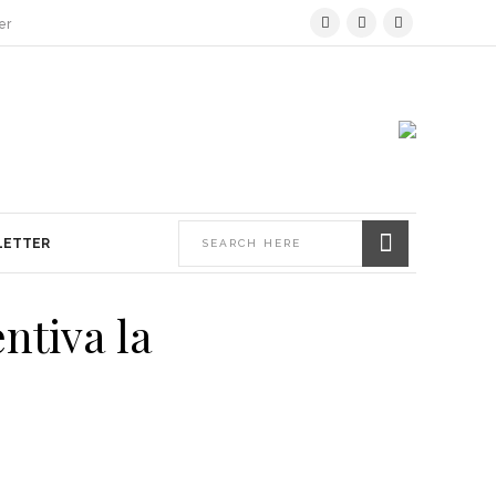
er
LETTER
ntiva la
La Subfornitura –