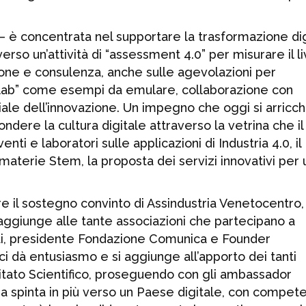
– è concentrata nel supportare la trasformazione di
erso un’attività di “assessment 4.0” per misurare il li
zione e consulenza, anche sulle agevolazioni per
ng lab” come esempi da emulare, collaborazione con
oriale dell’innovazione. Un impegno che oggi si arricc
dere la cultura digitale attraverso la vetrina che il
ti e laboratori sulle applicazioni di Industria 4.0, il
materie Stem, la proposta dei servizi innovativi per 
il sostegno convinto di Assindustria Venetocentro, 
i aggiunge alle tante associazioni che partecipano a
ti, presidente Fondazione Comunica e Founder
 dà entusiasmo e si aggiunge all’apporto dei tanti
itato Scientifico, proseguendo con gli ambassador
 Una spinta in più verso un Paese digitale, con compe