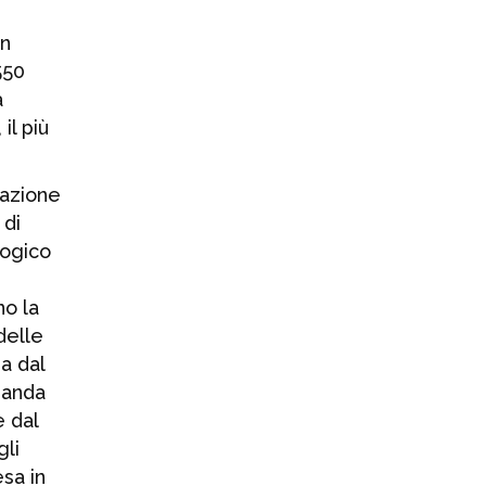
Verso SAVE 2026:
+29% di spazio
in
espositivo
550
rispetto alla
a
scorsa edizione
il più
4 AGOSTO 2026
zazione
Formnext amplia
 di
il proprio focus
logico
su sicurezza e
difesa
no la
30 LUGLIO 2026
delle
a dal
Gruppo Valvitalia:
banda
aggiudicata
e dal
commessa da 30
gli
milioni di dollari
per il gasdotto
esa in