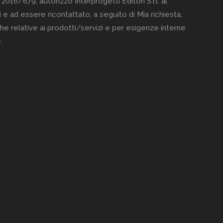
 2016/679, autorizzo Interprogetti Editori S.r.l. al
 e ad essere ricontattato, a seguito di Mia richiesta,
he relative ai prodotti/servizi e per esigenze interne
.