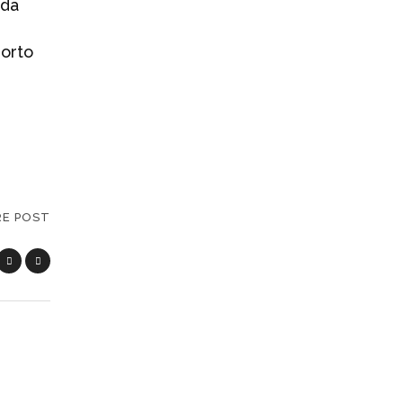
 da
porto
RE POST