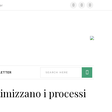
er
LETTER
timizzano i processi