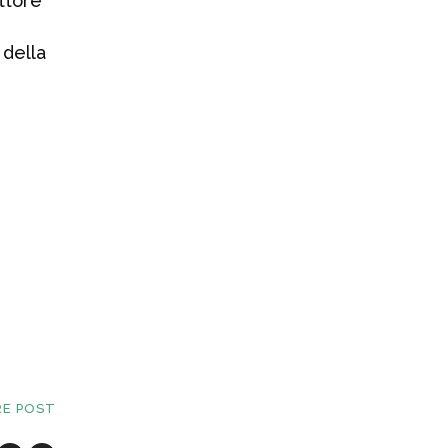
ettore
3 AGOSTO 2026
 della
CONAI: l’Italia
supera il 77% di
riciclo degli
imballaggi
22 LUGLIO 2026
RE POST