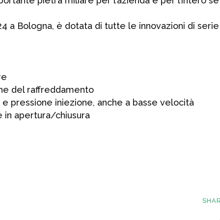
ortante pietra miliare per l’azienda e per l’intero s
4 a Bologna, è dotata di tutte le innovazioni di serie
re
ione del raffreddamento
à e pressione iniezione, anche a basse velocità
 in apertura/chiusura
SHA