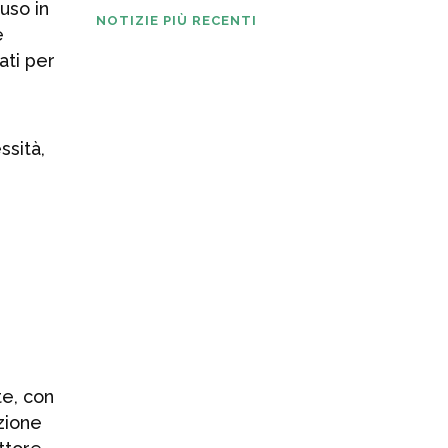
uso in
NOTIZIE PIÙ RECENTI
e
ati per
Digital Industries
World: Nicoletta
Ghironi è la
nuova direttrice
ssità,
tecnica e
segretaria
generale
5 AGOSTO 2026
KEBA conferma
una crescita
solida in un
contesto di
mercato ancora
te, con
complesso
zione