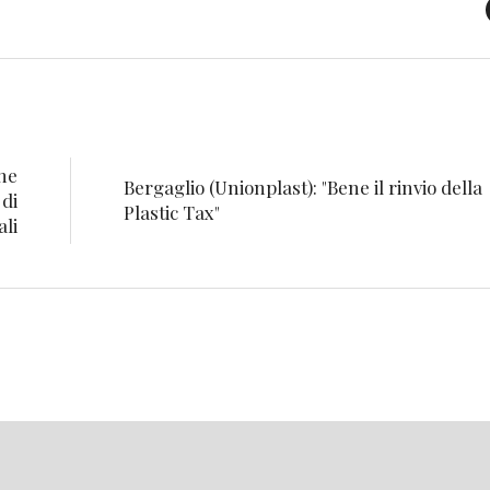
ane
Bergaglio (Unionplast): "Bene il rinvio della
 di
Plastic Tax"
ali