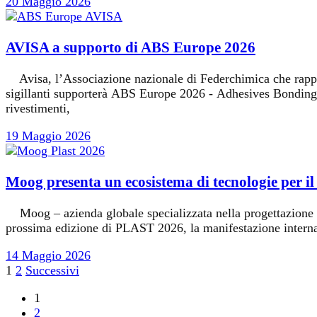
20 Maggio 2026
AVISA a supporto di ABS Europe 2026
Avisa, l’Associazione nazionale di Federchimica che rappresen
sigillanti supporterà ABS Europe 2026 - Adhesives Bonding & S
rivestimenti,
19 Maggio 2026
Moog presenta un ecosistema di tecnologie per i
Moog – azienda globale specializzata nella progettazione e pr
prossima edizione di PLAST 2026, la manifestazione internazi
14 Maggio 2026
Paginazione
1
2
Successivi
degli
1
2
articoli