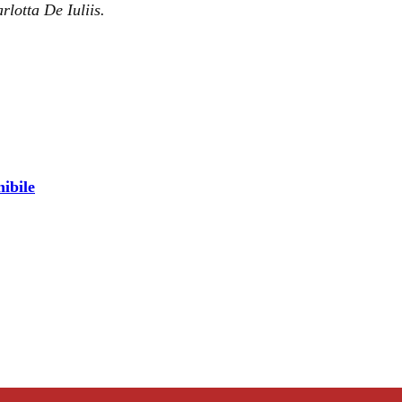
rlotta De Iuliis.
nibile