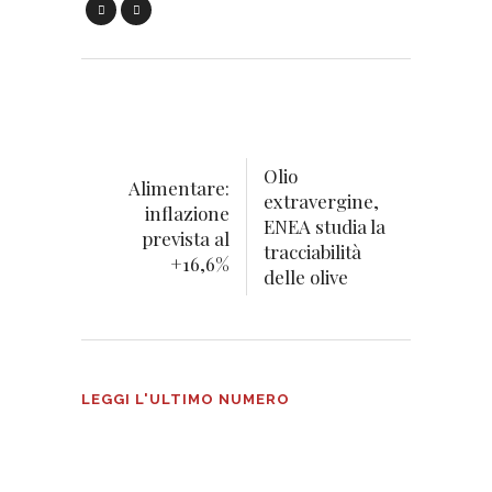
Olio
Alimentare:
extravergine,
inflazione
ENEA studia la
prevista al
tracciabilità
+16,6%
delle olive
Tecnologie Alimentari n°3
LEGGI L'ULTIMO NUMERO
2026