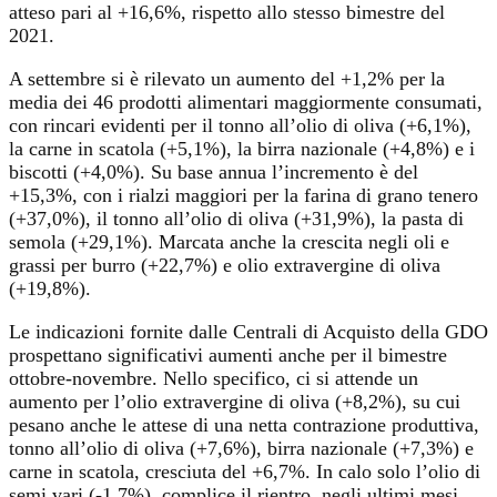
atteso pari al +16,6%, rispetto allo stesso bimestre del
2021.
A settembre si è rilevato un aumento del +1,2% per la
media dei 46 prodotti alimentari maggiormente consumati,
con rincari evidenti per il tonno all’olio di oliva (+6,1%),
la carne in scatola (+5,1%), la birra nazionale (+4,8%) e i
biscotti (+4,0%). Su base annua l’incremento è del
+15,3%, con i rialzi maggiori per la farina di grano tenero
(+37,0%), il tonno all’olio di oliva (+31,9%), la pasta di
semola (+29,1%). Marcata anche la crescita negli oli e
grassi per burro (+22,7%) e olio extravergine di oliva
(+19,8%).
Le indicazioni fornite dalle Centrali di Acquisto della GDO
prospettano significativi aumenti anche per il bimestre
ottobre-novembre. Nello specifico, ci si attende un
aumento per l’olio extravergine di oliva (+8,2%), su cui
pesano anche le attese di una netta contrazione produttiva,
tonno all’olio di oliva (+7,6%), birra nazionale (+7,3%) e
carne in scatola, cresciuta del +6,7%. In calo solo l’olio di
semi vari (-1,7%), complice il rientro, negli ultimi mesi,