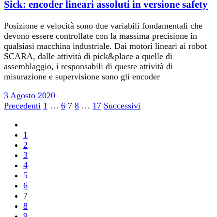
Sick: encoder lineari assoluti in versione safety
Posizione e velocità sono due variabili fondamentali che
devono essere controllate con la massima precisione in
qualsiasi macchina industriale. Dai motori lineari ai robot
SCARA, dalle attività di pick&place a quelle di
assemblaggio, i responsabili di queste attività di
misurazione e supervisione sono gli encoder
3 Agosto 2020
Paginazione
Precedenti
1
…
6
7
8
…
17
Successivi
degli
1
articoli
2
3
4
5
6
7
8
9