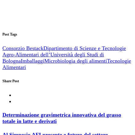
Post Tags
Consorzio Bestack
Dipartimento di Scienze e Tecnologie
Agro-Alimentari dell’Università degli Studi di
Bologna
Imballaggi
Microbiologia degli alimenti
Tecnologie
Alimentari
Share Post
Determinazione gravimetrica innovativa del grasso
totale in latte e derivati
Al Simposio AFI presente e futuro del settore