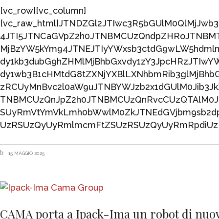
[vc_row][vc_column]
[vc_raw_html]JTNDZGl2JTIwc3R5bGUlM0QlMjJw
4JTI5JTNCaGVpZ2h0JTNBMCUzQndpZHRoJTNBMTAw
MjBzYW5kYm94JTNEJTIyYWxsb3ctdG9wLW5hdmlnY
dy1kb3dubG9hZHMlMjBhbGxvdy1zY3JpcHRzJTIwYW
dy1wb3B1cHMtdG8tZXNjYXBlLXNhbmRib3glMjBhb
zRCUyMnBvc2l0aW9uJTNBYWJzb2x1dGUlM0Jib3Jk
TNBMCUzQnJpZ2h0JTNBMCUzQnRvcCUzQTAlM0Jib
SUyRmVtYmVkLmh0bWwlM0ZkJTNEdGVjbm9sb2dpZ
UzRSUzQyUyRmlmcmFtZSUzRSUzQyUyRmRpdiUzRQ==
15 MAGGIO 2025
CAMA porta a Ipack-Ima un robot di nuo