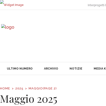
Interprogetti 
ULTIMO NUMERO
ARCHIVIO
NOTIZIE
MEDIA KIT
CONTATTI
SCHEDE AZIENDE
NEWSLETTER
ULTIMO NUMERO
ARCHIVIO
NOTIZIE
MEDIA K
HOME
2025
MAGGIO
(PAGE 2)
Maggio 2025