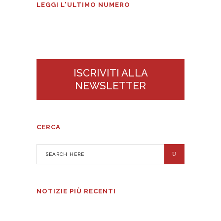
Tecnologie Alimentari n°3
LEGGI L'ULTIMO NUMERO
2026
ISCRIVITI ALLA
NEWSLETTER
CERCA
NOTIZIE PIÙ RECENTI