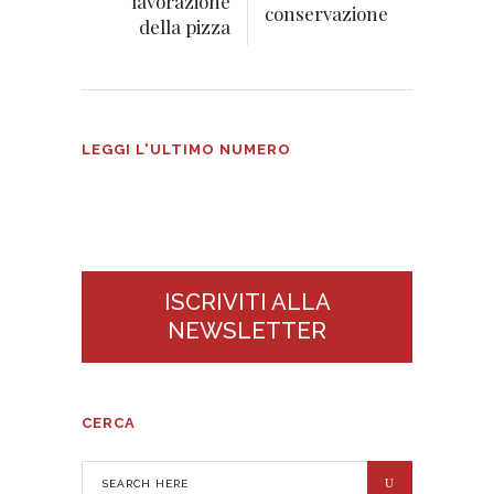
lavorazione
conservazione
della pizza
Tecnologie Alimentari n°3
LEGGI L'ULTIMO NUMERO
2026
ISCRIVITI ALLA
NEWSLETTER
CERCA