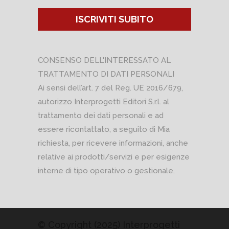
ISCRIVITI SUBITO
CONSENSO DELL'INTERESSATO AL
TRATTAMENTO DI DATI PERSONALI
Ai sensi dell’art. 7 del Reg. UE 2016/679,
autorizzo Interprogetti Editori S.r.l. al
trattamento dei dati personali e ad
essere ricontattato, a seguito di Mia
richiesta, per ricevere informazioni, anche
relative ai prodotti/servizi e per esigenze
interne di tipo operativo o gestionale.
© Copyright (2025) Interprogetti