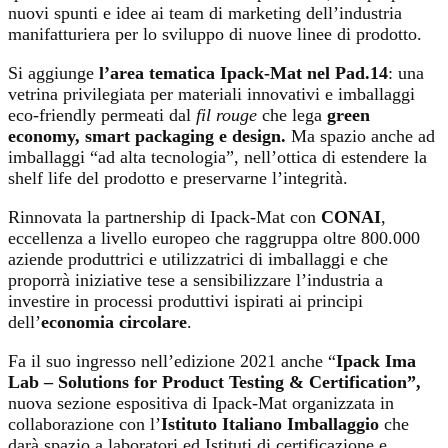
nuovi spunti e idee ai team di marketing dell’industria
manifatturiera per lo sviluppo di nuove linee di prodotto.
Si aggiunge
l’area tematica Ipack-Mat nel Pad.14
: una
vetrina privilegiata per materiali innovativi e imballaggi
eco-friendly permeati dal
fil rouge
che lega
green
economy, smart packaging e design.
Ma spazio anche ad
imballaggi “ad alta tecnologia”, nell’ottica di estendere la
shelf life del prodotto e preservarne l’integrità.
Rinnovata la partnership di Ipack-Mat con
CONAI
,
eccellenza a livello europeo che raggruppa oltre 800.000
aziende produttrici e utilizzatrici di imballaggi e che
proporrà iniziative tese a sensibilizzare l’industria a
investire in processi produttivi ispirati ai principi
dell’
economia
circolare
.
Fa il suo ingresso nell’edizione 2021 anche “
Ipack Ima
Lab – Solutions for Product Testing & Certification”,
nuova sezione espositiva di Ipack-Mat organizzata in
collaborazione con l’
Istituto Italiano Imballaggio
che
darà spazio a laboratori ed Istituti di certificazione e