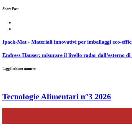
Share Post
Ipack-Mat - Materiali innovativi per imballaggi eco-effic
Endress Hauser: misurare il livello radar dall’esterno di
Leggi l'ultimo numero
Tecnologie Alimentari n°3 2026