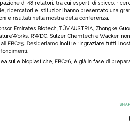
zione di 48 relatori, tra cui esperti di spicco, ricer
de, ricercatori e istituzioni hanno presentato una gr
ioni e risultati nella mostra della conferenza.
 sponsor Emirates Biotech, TÜV AUSTRIA, Zhongke Gu
NatureWorks, RWDC, Sulzer Chemtech e Wacker, non
all’EBC25. Desideriamo inoltre ringraziare tutti i nost
ofondimenti.
a sulle bioplastiche, EBC26, è già in fase di prepar
SHA