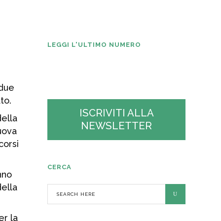
La Plastica N° 2
2026
LEGGI L'ULTIMO NUMERO
 due
to.
ISCRIVITI ALLA
della
NEWSLETTER
uova
corsi
CERCA
nno
della
er la