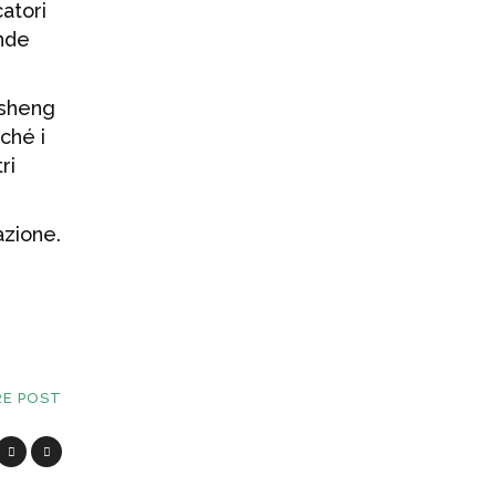
catori
ande
osheng
ché i
ri
azione.
RE POST