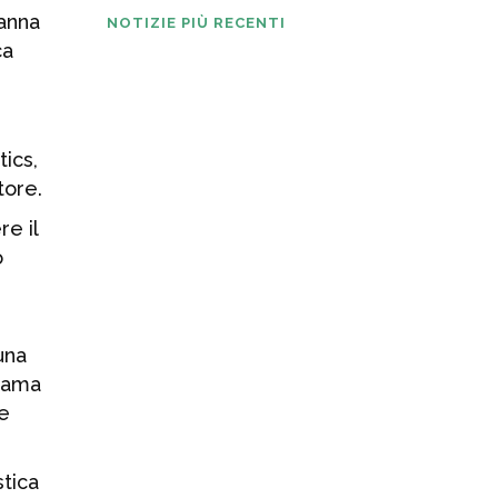
vanna
NOTIZIE PIÙ RECENTI
ca
Digital Industries
World: Nicoletta
Ghironi è la
ics,
nuova direttrice
tecnica e
tore.
segretaria
re il
generale
o
5 AGOSTO 2026
KEBA conferma
una
una crescita
orama
solida in un
le
contesto di
mercato ancora
complesso
stica