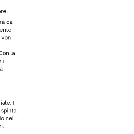
3 AGOSTO 2026
ore.
CONAI: l’Italia
rà da
supera il 77% di
mento
riciclo degli
o von
imballaggi
22 LUGLIO 2026
Con la
 i
na
ale. I
 spinta
io nel
i.