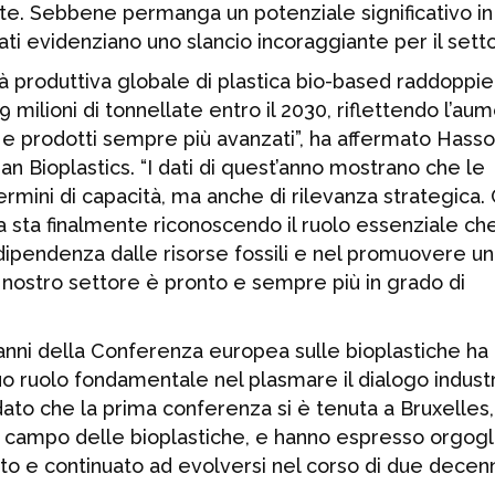
e. Sebbene permanga un potenziale significativo in
dati evidenziano uno slancio incoraggiante per il sett
ità produttiva globale di plastica bio-based raddoppie
69 milioni di tonnellate entro il 2030, riflettendo l’au
 e prodotti sempre più avanzati”, ha affermato Hass
n Bioplastics. “I dati di quest’anno mostrano che le
rmini di capacità, ma anche di rilevanza strategica. 
 sta finalmente riconoscendo il ruolo essenziale che
 dipendenza dalle risorse fossili e nel promuovere u
Il nostro settore è pronto e sempre più in grado di
anni della Conferenza europea sulle bioplastiche ha
suo ruolo fondamentale nel plasmare il dialogo industri
dato che la prima conferenza si è tenuta a Bruxelles,
l campo delle bioplastiche, e hanno espresso orgogl
o e continuato ad evolversi nel corso di due decenn