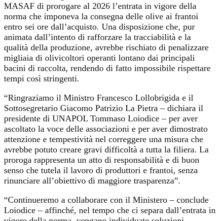
MASAF di prorogare al 2026 l’entrata in vigore della
norma che imponeva la consegna delle olive ai frantoi
entro sei ore dall’acquisto. Una disposizione che, pur
animata dall’intento di rafforzare la tracciabilità e la
qualità della produzione, avrebbe rischiato di penalizzare
migliaia di olivicoltori operanti lontano dai principali
bacini di raccolta, rendendo di fatto impossibile rispettare
tempi così stringenti.
“Ringraziamo il Ministro Francesco Lollobrigida e il
Sottosegretario Giacomo Patrizio La Pietra – dichiara il
presidente di UNAPOL Tommaso Loiodice – per aver
ascoltato la voce delle associazioni e per aver dimostrato
attenzione e tempestività nel correggere una misura che
avrebbe potuto creare gravi difficoltà a tutta la filiera. La
proroga rappresenta un atto di responsabilità e di buon
senso che tutela il lavoro di produttori e frantoi, senza
rinunciare all’obiettivo di maggiore trasparenza”.
“Continueremo a collaborare con il Ministero – conclude
Loiodice – affinché, nel tempo che ci separa dall’entrata in
vigore della norma, vengano individuate soluzioni