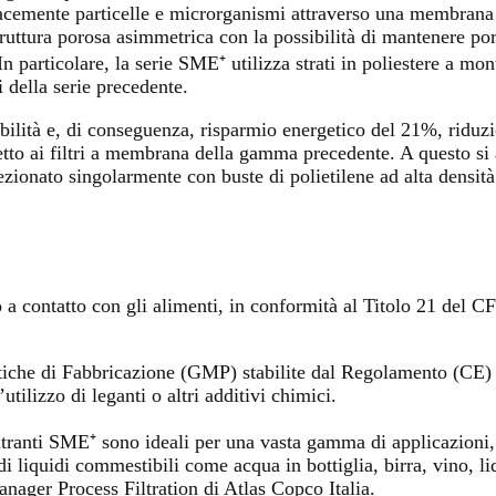
icacemente particelle e microrganismi attraverso una membrana
struttura porosa asimmetrica con la possibilità di mantenere poro
 In particolare, la serie SME⁺ utilizza strati in poliestere a mo
 della serie precedente.
ità e, di conseguenza, risparmio energetico del 21%, riduzion
etto ai filtri a membrana della gamma precedente. A questo si 
fezionato singolarmente con buste di polietilene ad alta densi
o a contatto con gli alimenti, in conformità al Titolo 21 del
ratiche di Fabbricazione (GMP) stabilite dal Regolamento (CE)
utilizzo di leganti o altri additivi chimici.
ltranti SME⁺ sono ideali per una vasta gamma di applicazioni, t
ne di liquidi commestibili come acqua in bottiglia, birra, vino, 
ager Process Filtration di Atlas Copco Italia.