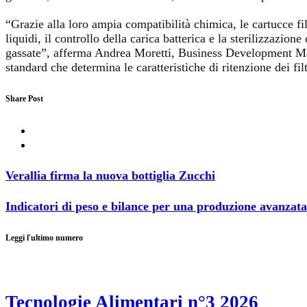
“Grazie alla loro ampia compatibilità chimica, le cartucce fi
liquidi, il controllo della carica batterica e la sterilizzazio
gassate”, afferma Andrea Moretti, Business Development Mana
standard che determina le caratteristiche di ritenzione dei fi
Share Post
Verallia firma la nuova bottiglia Zucchi
Indicatori di peso e bilance per una produzione avanzata
Leggi l'ultimo numero
Tecnologie Alimentari n°3 2026