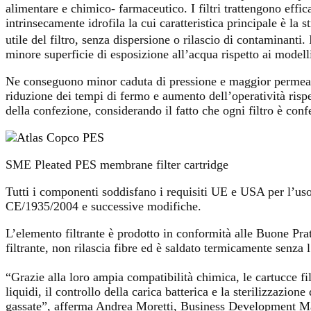
alimentare e chimico- farmaceutico. I filtri trattengono eff
intrinsecamente idrofila la cui caratteristica principale è la 
utile del filtro, senza dispersione o rilascio di contaminanti.
minore superficie di esposizione all’acqua rispetto ai modelli
Ne conseguono minor caduta di pressione e maggior permeabil
riduzione dei tempi di fermo e aumento dell’operatività risp
della confezione, considerando il fatto che ogni filtro è con
SME Pleated PES membrane filter cartridge
Tutti i componenti soddisfano i requisiti UE e USA per l’us
CE/1935/2004 e successive modifiche.
L’elemento filtrante è prodotto in conformità alle Buone P
filtrante, non rilascia fibre ed è saldato termicamente senza l’
“Grazie alla loro ampia compatibilità chimica, le cartucce fi
liquidi, il controllo della carica batterica e la sterilizzazio
gassate”, afferma Andrea Moretti, Business Development Man