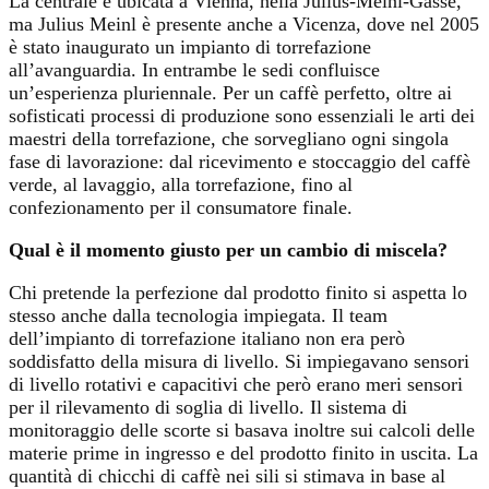
La centrale è ubicata a Vienna, nella Julius-Meinl-Gasse,
ma Julius Meinl è presente anche a Vicenza, dove nel 2005
è stato inaugurato un impianto di torrefazione
all’avanguardia. In entrambe le sedi confluisce
un’esperienza pluriennale. Per un caffè perfetto, oltre ai
sofisticati processi di produzione sono essenziali le arti dei
maestri della torrefazione, che sorvegliano ogni singola
fase di lavorazione:
dal ricevimento e stoccaggio del caffè
verde, al lavaggio, alla torrefazione, fino al
confezionamento per il consumatore finale.
Qual è il momento giusto per un cambio di miscela?
Chi pretende la perfezione dal prodotto finito si aspetta lo
stesso anche dalla tecnologia impiegata. Il team
dell’impianto di torrefazione italiano non era però
soddisfatto della misura di livello. Si impiegavano sensori
di livello rotativi e capacitivi che però erano meri sensori
per il rilevamento di soglia di livello. Il sistema di
monitoraggio delle scorte si basava inoltre sui calcoli delle
materie prime in ingresso e del prodotto finito in uscita. La
quantità di chicchi di caffè nei sili si stimava in base al