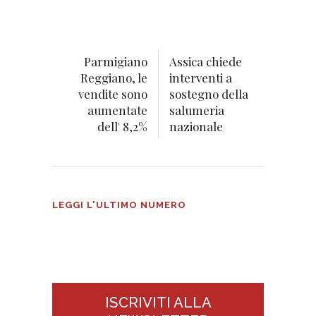
Parmigiano
Assica chiede
Reggiano, le
interventi a
vendite sono
sostegno della
aumentate
salumeria
dell' 8,2%
nazionale
Tecnologie Alimentari n°3
LEGGI L'ULTIMO NUMERO
2026
ISCRIVITI ALLA