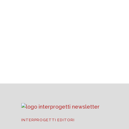
Program
5 AGOSTO 2026
UCIMA, macchine per packaging:
fatturato al +2,3% nei primi sei mesi
del 2026
3 AGOSTO 2026
INTERPROGETTI EDITORI