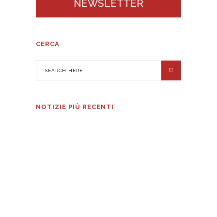
NEWSLETTER
CERCA
NOTIZIE PIÙ RECENTI
VEGA: precisione al massimo livello
6 AGOSTO 2026
Bubble Bev.: aperte le candidature per
la seconda edizione dello Scouting