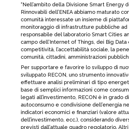
“Nell’ambito della Divisione Smart Energy 
Rinnovabili dell’ENEA abbiamo maturato com
comunità interessate un insieme di piattaform
monitoraggio di infrastrutture pubbliche ad 
responsabile del laboratorio Smart Cities 
campo dell’Internet of Things, dei Big Data e
competitività, l’accettabilità sociale, la pen
comunità, cittadini, amministrazioni pubblic
Per supportare e favorire lo sviluppo di n
sviluppato RECON, uno strumento innovativo, 
effettuare analisi preliminari di tipo energe
base di semplici informazioni come consumi e
legati all’investimento, RECON è in grado d
autoconsumo e condivisione dell’energia nelle
indicatori economici e finanziari (valore att
dell’investimento, ecc.), considerando diver
previsti dall’attuale quadro regolatorio. Altr