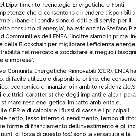
del Dipartimento Tecnologie Energetiche e Fonti
petenze che ci consentono di rendere disponibili a
e urbane di condivisione di dati e di servizi per il
alto consumo di energia”, ha evidenziato Stefano Piz
and Communities dell’ENEA
.
“Inoltre siamo in prima li
 della Blockchain per migliorare l’efficienza energet
etrabilità nel mercato e soddisfare al meglio i bisogni
he e imprese”.
uove Comunità Energetiche Rinnovabili (CER), ENEA h
di facile utilizzo e disponibile online, che consente
tico, economico e finanziario
in ambito residenziale.S
lettrici, caratteristiche degli impianti e alcuni par
i stimare resa energetica, impatto ambientale,
 CER e di calcolare i flussi di cassa e i principali
uale netto, tasso interno di rendimento, tempo di rito
se forme di finanziamento dell’investimento e gli inc
i punti di forza di questo
tool
sono la versatilità e la