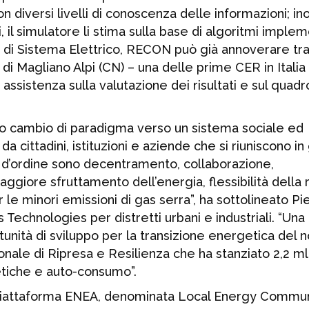
on diversi livelli di conoscenza delle informazioni; ino
i, il simulatore li stima sulla base di algoritmi implem
a di Sistema Elettrico, RECON può già annoverare tra
di Magliano Alpi (CN) – una delle prime CER in Italia 
ssistenza sulla valutazione dei risultati e sul quadr
prio cambio di paradigma verso un sistema sociale ed
e da cittadini, istituzioni e aziende che si riuniscono in
 d’ordine sono decentramento, collaborazione,
ggiore sfruttamento dell’energia, flessibilità della 
r le minori emissioni di gas serra”, ha sottolineato P
Technologies per distretti urbani e industriali. “Una
tunità di sviluppo per la transizione energetica del n
ale di Ripresa e Resilienza che ha stanziato 2,2 ml
tiche e auto-consumo”.
 piattaforma ENEA, denominata Local Energy Communi