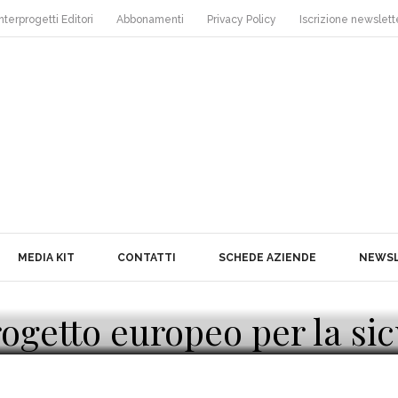
nterprogetti Editori
Abbonamenti
Privacy Policy
Iscrizione newslett
MEDIA KIT
CONTATTI
SCHEDE AZIENDE
NEWS
ogetto europeo per la si