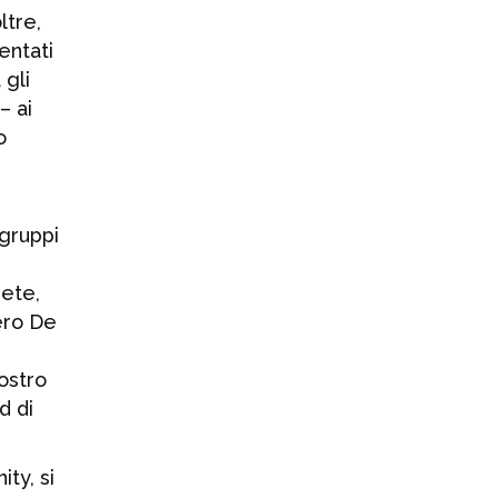
fatturato al +2,3%
ltre,
nei primi sei
entati
mesi del 2026
 gli
3 AGOSTO 2026
– ai
o
 gruppi
rete,
iero De
ostro
d di
ty, si