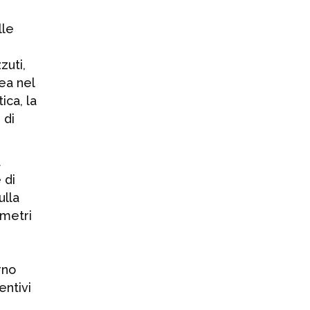
VEGA: precisione
lle
al massimo
livello
zuti,
6 AGOSTO 2026
nea nel
ica, la
Bubble Bev.:
 di
aperte le
candidature per
la seconda
a
edizione dello
 di
Scouting
ulla
Program
ametri
5 AGOSTO 2026
UCIMA,
rno
macchine per
entivi
packaging: