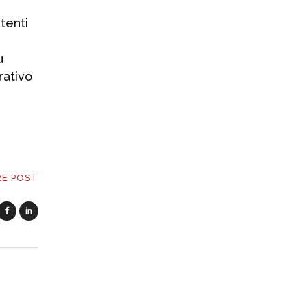
tenti
u
rativo
RE POST