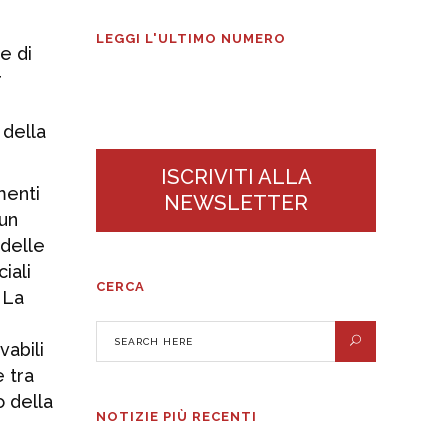
Alimentari n°3
2026
LEGGI L'ULTIMO NUMERO
e di
r
 della
ISCRIVITI ALLA
menti
NEWSLETTER
 un
 delle
iali
CERCA
 La
vabili
 tra
o della
NOTIZIE PIÙ RECENTI