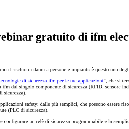
ebinar gratuito di ifm elec
nimo il rischio di danni a persone e impianti: è questo uno deg
cnologie di sicurezza ifm per le tue applicazioni
”, che si te
ifm dal singolo componente di sicurezza (RFID, sensore indutt
i sicurezza).
applicazioni safety: dalle più semplici, che possono essere ris
lute (PLC di sicurezza).
e configurare un relè di sicurezza programmabile e la semplic