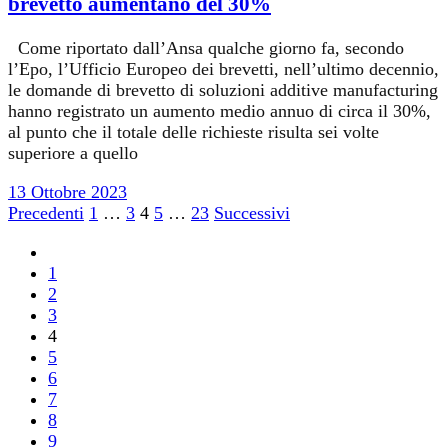
brevetto aumentano del 30%
Come riportato dall’Ansa qualche giorno fa, secondo
l’Epo, l’Ufficio Europeo dei brevetti, nell’ultimo decennio,
le domande di brevetto di soluzioni additive manufacturing
hanno registrato un aumento medio annuo di circa il 30%,
al punto che il totale delle richieste risulta sei volte
superiore a quello
13 Ottobre 2023
Paginazione
Precedenti
1
…
3
4
5
…
23
Successivi
degli
1
articoli
2
3
4
5
6
7
8
9