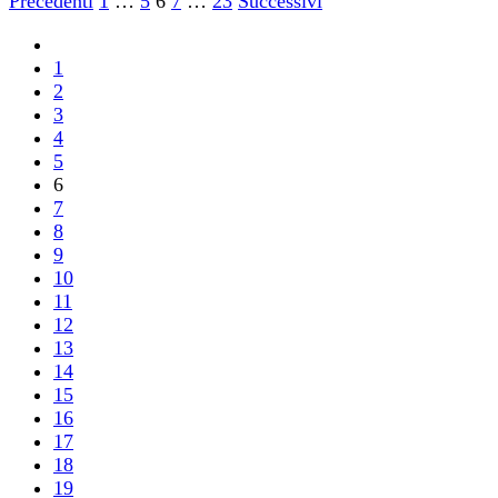
Paginazione
Precedenti
1
…
5
6
7
…
23
Successivi
degli
1
articoli
2
3
4
5
6
7
8
9
10
11
12
13
14
15
16
17
18
19