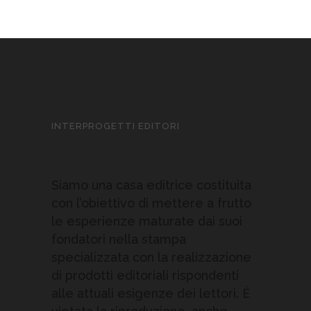
INTERPROGETTI EDITORI
Siamo una casa editrice costituita
con l’obiettivo di mettere a frutto
le esperienze maturate dai suoi
fondatori nella stampa
specializzata con la realizzazione
di prodotti editoriali rispondenti
alle attuali esigenze dei lettori. È