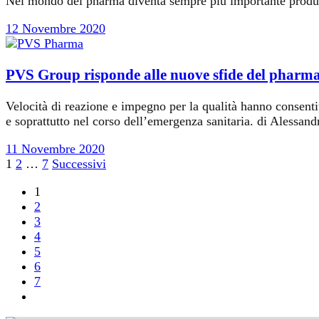
Nel mondo del pharma diventa sempre più importante produrre
12 Novembre 2020
PVS Group risponde alle nuove sfide del pharm
Velocità di reazione e impegno per la qualità hanno consenti
e soprattutto nel corso dell’emergenza sanitaria. di Alessand
11 Novembre 2020
Paginazione
1
2
…
7
Successivi
degli
1
2
articoli
3
4
5
6
7