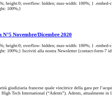
5%; height:0; overflow: hidden; max-width: 100%; } .embed-c
eight: 100%;}
tica N°5 Novembre/Dicembre 2020
5%; height:0; overflow: hidden; max-width: 100%; } .embed-c
ight: 100%;} Iscriviti alla nostra Newsletter [contact-form-7 
ità giudiziaria francese quale vincitrice della gara per l’acqui
nts High Tech International (“Adents”). Adents, attualmente in 