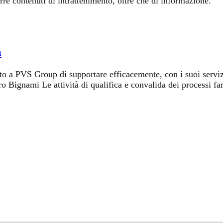
 contenuti di intrattenimento, oltre che di informazione.
a
to a PVS Group di supportare efficacemente, con i suoi servizi
ro Bignami Le attività di qualifica e convalida dei processi f