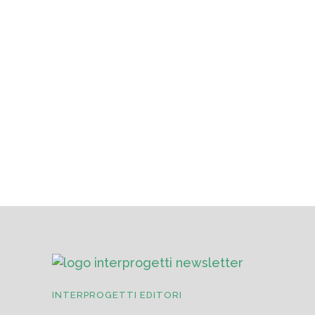
un contesto di mercato ancora
complesso
3 AGOSTO 2026
CONAI: l’Italia supera il 77% di riciclo
degli imballaggi
22 LUGLIO 2026
INTERPROGETTI EDITORI