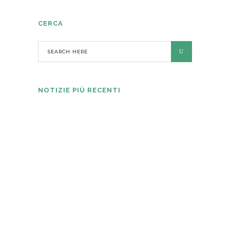
CERCA
NOTIZIE PIÙ RECENTI
Digital Industries World: Nicoletta
Ghironi è la nuova direttrice tecnica e
segretaria generale
5 AGOSTO 2026
KEBA conferma una crescita solida in