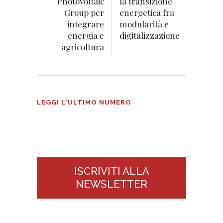
Photovoltaic
la transizione
Group per
energetica fra
integrare
modularità e
energia e
digitalizzazione
agricoltura
Tecnologie Alimentari n°3
LEGGI L'ULTIMO NUMERO
2026
ISCRIVITI ALLA
NEWSLETTER