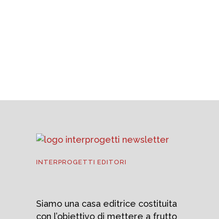
UCIMA, macchine per packaging:
fatturato al +2,3% nei primi sei mesi
del 2026
3 AGOSTO 2026
INTERPROGETTI EDITORI
Siamo una casa editrice costituita
con l’obiettivo di mettere a frutto