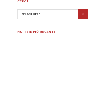
CERCA
NOTIZIE PIÙ RECENTI
VEGA: precisione al massimo livello
6 AGOSTO 2026
Bubble Bev.: aperte le candidature per
la seconda edizione dello Scouting
Program
5 AGOSTO 2026