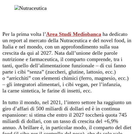
Per la prima volta l’
Area Studi Mediobanca
ha dedicato
un report al mercato della Nutraceutica e del novel food, in
Italia e nel mondo, con un approfondimento sulla sua
crescita da qui al 2027. Nata dall’unione delle parole
nutrizione e farmaceutica, il comparto comprende, tra i
tanti, quello dell’alimentazione funzionale – di cui fanno
parte i cibi “senza” (zuccheri, glutine, lattosio, ecc.)
o “arricchiti” con elementi chimici (ferro, magnesio, ecc.)
– gli integratori alimentari, i cibi vegan, per l’infanzia,
la carne sintetica, le farine di insetti, ecc.
In tutto il mondo, nel 2021, l’intero settore ha raggiunto un
giro d’affari di 500 miliardi di dollari ed è in continua
espansione: si stima che entro il 2027 toccherà quota 745
miliardi di dollari, con un tasso di crescita del +6,9%
annuo. A brillare è, in particolar modo, il comparto del diet
food (il cibo per il controllo del peso), che da solo vale