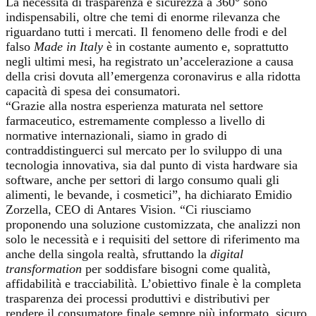
La necessità di trasparenza e sicurezza a 360° sono
indispensabili, oltre che temi di enorme rilevanza che
riguardano tutti i mercati. Il fenomeno delle frodi e del
falso
Made in Italy
è in costante aumento e, soprattutto
negli ultimi mesi, ha registrato un’accelerazione a causa
della crisi dovuta all’emergenza coronavirus e alla ridotta
capacità di spesa dei consumatori.
“Grazie alla nostra esperienza maturata nel settore
farmaceutico, estremamente complesso a livello di
normative internazionali, siamo in grado di
contraddistinguerci sul mercato per lo sviluppo di una
tecnologia innovativa, sia dal punto di vista hardware sia
software, anche per settori di largo consumo quali gli
alimenti, le bevande, i cosmetici”, ha dichiarato Emidio
Zorzella, CEO di Antares Vision. “Ci riusciamo
proponendo una soluzione customizzata, che analizzi non
solo le necessità e i requisiti del settore di riferimento ma
anche della singola realtà, sfruttando la
digital
transformation
per soddisfare bisogni come qualità,
affidabilità e tracciabilità. L’obiettivo finale è la completa
trasparenza dei processi produttivi e distributivi per
rendere il consumatore finale sempre più informato, sicuro