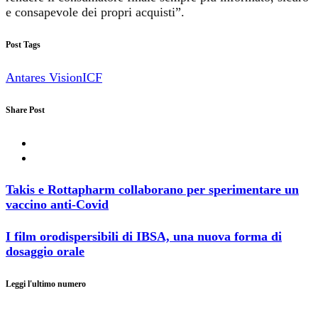
e consapevole dei propri acquisti”.
Post Tags
Antares Vision
ICF
Share Post
Takis e Rottapharm collaborano per sperimentare un
vaccino anti-Covid
I film orodispersibili di IBSA, una nuova forma di
dosaggio orale
Leggi l'ultimo numero