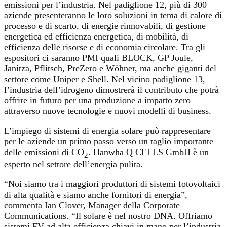
emissioni per l’industria. Nel padiglione 12, più di 300
aziende presenteranno le loro soluzioni in tema di calore di
processo e di scarto, di energie rinnovabili, di gestione
energetica ed efficienza energetica, di mobilità, di
efficienza delle risorse e di economia circolare. Tra gli
espositori ci saranno PMI quali BLOCK, GP Joule,
Janitza, Pflitsch, PreZero e Wöhner, ma anche giganti del
settore come Uniper e Shell. Nel vicino padiglione 13,
l’industria dell’idrogeno dimostrerà il contributo che potrà
offrire in futuro per una produzione a impatto zero
attraverso nuove tecnologie e nuovi modelli di business.
L’impiego di sistemi di energia solare può rappresentare
per le aziende un primo passo verso un taglio importante
delle emissioni di CO
. Hanwha Q CELLS GmbH è un
2
esperto nel settore dell’energia pulita.
“Noi siamo tra i maggiori produttori di sistemi fotovoltaici
di alta qualità e siamo anche fornitori di energia”,
commenta Ian Clover, Manager della Corporate
Communications. “Il solare è nel nostro DNA. Offriamo
sistemi FV ad alta efficienza chiavi in mano per l’industria