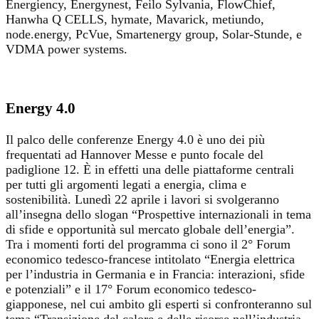
Energiency, Energynest, Feilo Sylvania, FlowChief,
Hanwha Q CELLS, hymate, Mavarick, metiundo,
node.energy, PcVue, Smartenergy group, Solar-Stunde, e
VDMA power systems.
Energy 4.0
Il palco delle conferenze Energy 4.0 è uno dei più
frequentati ad Hannover Messe e punto focale del
padiglione 12. È in effetti una delle piattaforme centrali
per tutti gli argomenti legati a energia, clima e
sostenibilità. Lunedì 22 aprile i lavori si svolgeranno
all’insegna dello slogan “Prospettive internazionali in tema
di sfide e opportunità sul mercato globale dell’energia”.
Tra i momenti forti del programma ci sono il 2° Forum
economico tedesco-francese intitolato “Energia elettrica
per l’industria in Germania e in Francia: interazioni, sfide
e potenziali” e il 17° Forum economico tedesco-
giapponese, nel cui ambito gli esperti si confronteranno sul
tema “Transizione del calore e delle risorse nell’industria