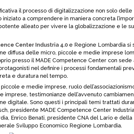
cativa il processo di digitalizzazione non solo delle
iniziato a comprendere in maniera concreta l’impo
 potente alleato per vivere la globalizzazione e le s
nce Center Industria 4.0
e Regione Lombardia si 
zione diffusa delle micro, piccole e medie imprese l
proprio presso il MADE Competence Center con sede 
i protagonisti nel definire i processi fondamentali prev
reta e duratura nel tempo.
 piccole e medie imprese, ruolo dell’associazionismo
esse imprese, testimonianze dell’avvenuto cambiamen
ne digitale. Sono questi i principali temi trattati dur
aisch, presidente MADE Competence Center Industria
a, Enrico Benati, presidente CNA del Lario e della
enerale Sviluppo Economico Regione Lombardia.