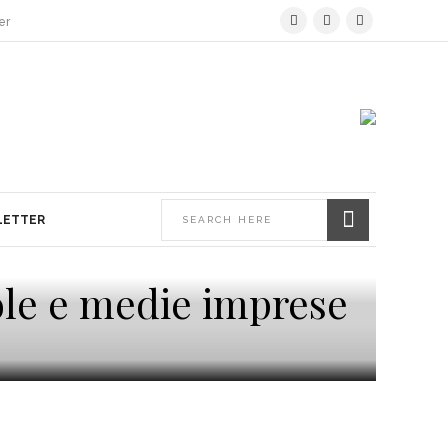
er
LETTER
cole e medie imprese
La Subfornitura –