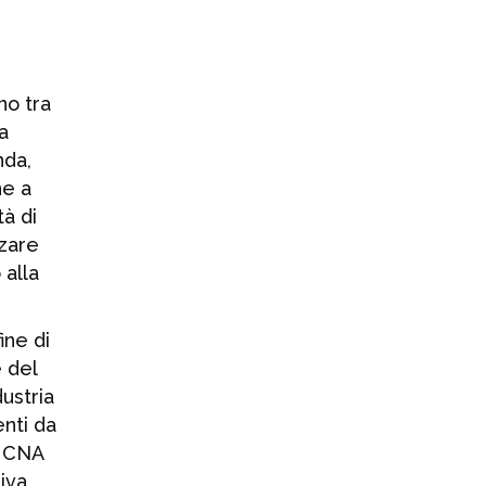
Verso SAVE 2026:
+29% di spazio
espositivo
rispetto alla
no tra
scorsa edizione
a
4 AGOSTO 2026
nda,
ne a
Formnext amplia
à di
il proprio focus
nzare
su sicurezza e
 alla
difesa
30 LUGLIO 2026
ine di
 del
Gruppo Valvitalia:
ustria
aggiudicata
enti da
commessa da 30
milioni di dollari
, CNA
per il gasdotto
tiva