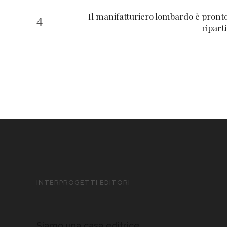
Il manifatturiero lombardo è pront
ripart
INTERPROGETTI EDITORI
Siamo una casa editrice