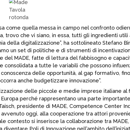
Tavola
rotonda
osa come quella messa in campo nel confronto odier
vo che vi siano, in essa, tutti gli ingredienti utili 
hia della digitalizzazione”, ha sottolineato Stefano Bi
 un set di politiche e di strumenti di incentivazio
del MADE, fatte di lettura del fabbisogno e capacit
 consolidata a tutte le variabili che possono influe
 conoscenza delle opportunità, al gap formativo, fino
ccorra anche budgetizzare innovazione”.
zzazione delle piccole e medie imprese italiane al f
 in Europa perché rappresentano una parte importante
Taisch, presidente di MADE, Competence Center Ind
 avvenuto oggi, alla cooperazione tra attori proveni
tale contesto si inserisce la collaborazione tra MADE
 diventare Poli di Innovazione nell’ambito dell’inizia