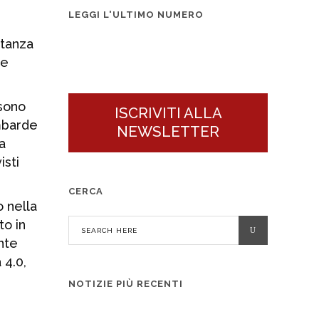
n°3 2026
LEGGI L'ULTIMO NUMERO
rtanza
ue
sono
ISCRIVITI ALLA
ombarde
NEWSLETTER
a
isti
CERCA
 nella
to in
ante
 4.0,
NOTIZIE PIÙ RECENTI