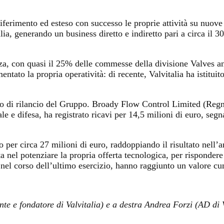
riferimento ed esteso con successo le proprie attività su nuov
ia, generando un business diretto e indiretto pari a circa il 3
nza, con quasi il 25% delle commesse della divisione Valves a
entato la propria operatività: di recente, Valvitalia ha istitui
so di rilancio del Gruppo. Broady Flow Control Limited (Regno
le e difesa, ha registrato ricavi per 14,5 milioni di euro, se
o per circa 27 milioni di euro, raddoppiando il risultato nell’
 nel potenziare la propria offerta tecnologica, per rispondere 
i nel corso dell’ultimo esercizio, hanno raggiunto un valore cu
nte e fondatore di Valvitalia) e a destra Andrea Forzi (AD di V