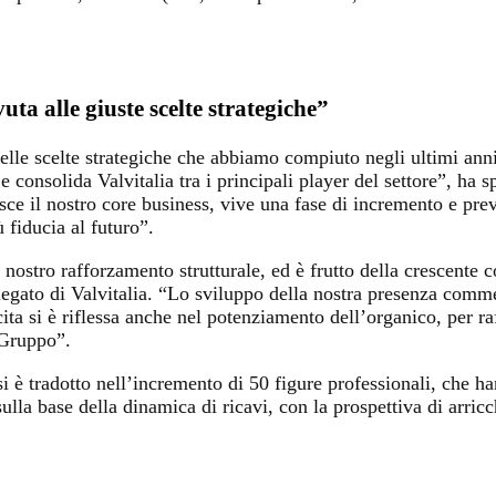
ta alle giuste scelte strategiche”
delle scelte strategiche che abbiamo compiuto negli ultimi ann
e consolida Valvitalia tra i principali player del settore”, ha
isce il nostro core business, vive una fase di incremento e pr
 fiducia al futuro”.
nostro rafforzamento strutturale, ed è frutto della crescente co
o di Valvitalia. “Lo sviluppo della nostra presenza commercia
scita si è riflessa anche nel potenziamento dell’organico, per r
 Gruppo”.
 è tradotto nell’incremento di 50 figure professionali, che han
lla base della dinamica di ricavi, con la prospettiva di arricc