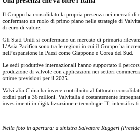
Una presenza che va oltre l’Italia
Il Gruppo ha consolidato la propria presenza nei mercati di 
confermato un ruolo di primo piano nelle strategie di Valvital
di euro di valore.
Gli Stati Uniti si confermano un mercato di primaria rileva
L’Asia Pacifica sono tra le regioni in cui il Gruppo ha increm
nell’espansione in Paesi come Giappone e Corea del Sud.
Le sedi produttive internazionali hanno supportato il percor
produzione di valvole con applicazioni nei settori commercia
ottime previsioni per il 2025.
Valvitalia China ha invece contribuito al fatturato consolidat
ordini pari a 36 milioni. Valvitalia è costantemente impegnata
investimenti in digitalizzazione e tecnologie IT, intensificat
Nella foto in apertura: a sinistra Salvatore Ruggeri (Preside