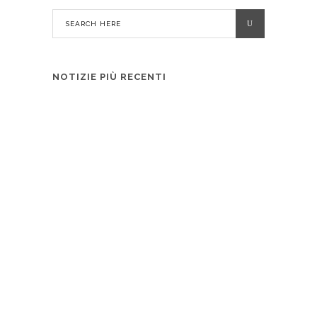
NOTIZIE PIÙ RECENTI
Verso SAVE 2026: +29% di spazio
espositivo rispetto alla scorsa edizione
4 AGOSTO 2026
Formnext amplia il proprio focus su
sicurezza e difesa