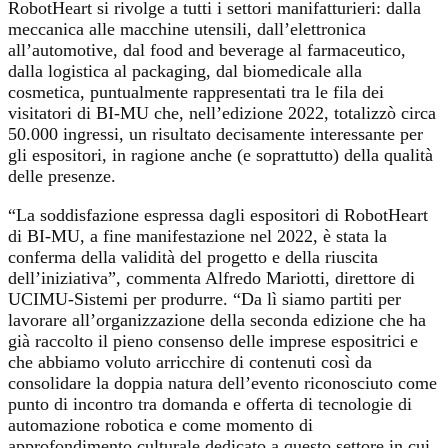
RobotHeart si rivolge a tutti i settori manifatturieri: dalla
meccanica alle macchine utensili, dall’elettronica
all’automotive, dal food and beverage al farmaceutico,
dalla logistica al packaging, dal biomedicale alla
cosmetica, puntualmente rappresentati tra le fila dei
visitatori di BI-MU che, nell’edizione 2022, totalizzò circa
50.000 ingressi, un risultato decisamente interessante per
gli espositori, in ragione anche (e soprattutto) della qualità
delle presenze.
“La soddisfazione espressa dagli espositori di RobotHeart
di BI-MU, a fine manifestazione nel 2022, è stata la
conferma della validità del progetto e della riuscita
dell’iniziativa”, commenta Alfredo Mariotti, direttore di
UCIMU-Sistemi per produrre. “Da lì siamo partiti per
lavorare all’organizzazione della seconda edizione che ha
già raccolto il pieno consenso delle imprese espositrici e
che abbiamo voluto arricchire di contenuti così da
consolidare la doppia natura dell’evento riconosciuto come
punto di incontro tra domanda e offerta di tecnologie di
automazione robotica e come momento di
approfondimento culturale dedicato a questo settore in cui