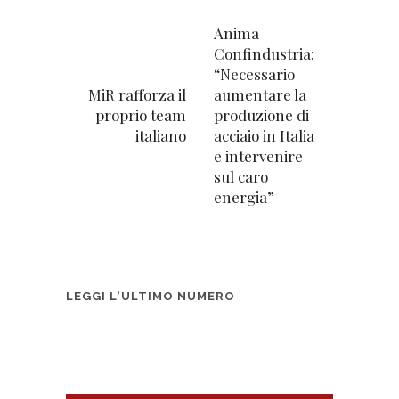
Anima
Confindustria:
“Necessario
MiR rafforza il
aumentare la
proprio team
produzione di
italiano
acciaio in Italia
e intervenire
sul caro
energia”
LEGGI L'ULTIMO NUMERO
La Subfornitura – n°3 2026